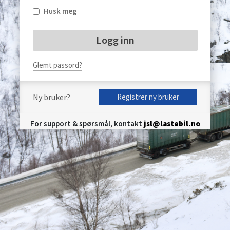
Husk meg
Glemt passord?
Ny bruker?
Registrer ny bruker
For support & spørsmål, kontakt
jsl@lastebil.no