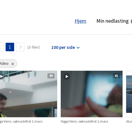
Min nedlasting
Hjem
1
(3 filer)
100 per side
Video
49
41
go Venn, søknadsfrist 1.mars
Viggo Venn, søknadsfrist 1.mars
illu