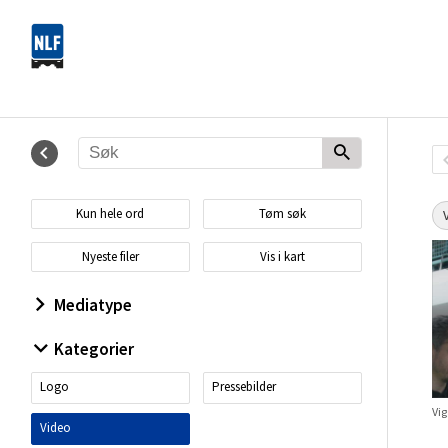
Kun hele ord
Tøm søk
Nyeste filer
Vis i kart
Mediatype
Kategorier
Logo
Pressebilder
Vig
Video